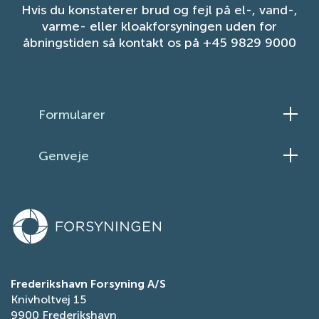
Hvis du konstaterer brud og fejl på el-, vand-,
varme- eller kloakforsyningen uden for
åbningstiden så kontakt os på +45 9829 9000
Formularer
Skift el-aftale
Genveje
Skift elleverandør
Ledningsinformation
Meld flytning
Persondatapolitik
Ansøg om vandrefusion
Tilgængelighedserklæring
Få fjernvarme
Tilmeld dig fjernvarmens serviceordning
Ansøg om reduceret elafgift
Frederikshavn Forsyning A/S
Knivholtvej 15
Indberet fejl på gade- og stibelysning
9900 Frederikshavn