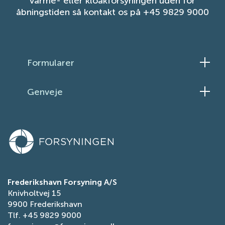
varme- eller kloakforsyningen uden for
åbningstiden så kontakt os på +45 9829 9000
Formularer
Skift el-aftale
Genveje
Skift elleverandør
Ledningsinformation
Meld flytning
Persondatapolitik
Ansøg om vandrefusion
Tilgængelighedserklæring
Få fjernvarme
Tilmeld dig fjernvarmens serviceordning
Ansøg om reduceret elafgift
Frederikshavn Forsyning A/S
Knivholtvej 15
Indberet fejl på gade- og stibelysning
9900 Frederikshavn
Tlf.
+45 9829 9000