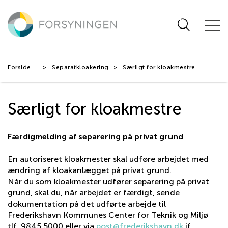
Hop
til
hovedindhold
Forside
Separatkloakering
Særligt for kloakmestre
Særligt for kloakmestre
Færdigmelding af separering på privat grund
En autoriseret kloakmester skal udføre arbejdet med
ændring af kloakanlægget på privat grund.
Når du som kloakmester udfører separering på privat
grund, skal du, når arbejdet er færdigt, sende
dokumentation på det udførte arbejde til
Frederikshavn Kommunes Center for Teknik og Miljø
tlf. 9845 5000 eller via
post@frederikshavn.dk
jf.