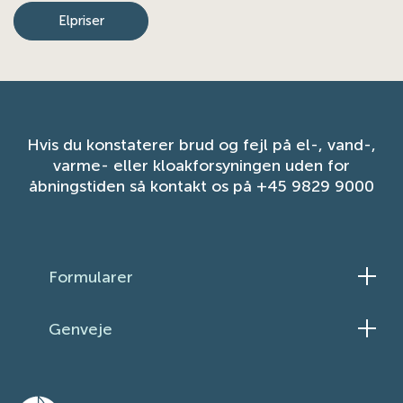
Elpriser
Hvis du konstaterer brud og fejl på el-, vand-,
varme- eller kloakforsyningen uden for
åbningstiden så kontakt os på +45 9829 9000
Formularer
Skift el-aftale
Genveje
Skift elleverandør
Ledningsinformation
Meld flytning
Persondatapolitik
Ansøg om vandrefusion