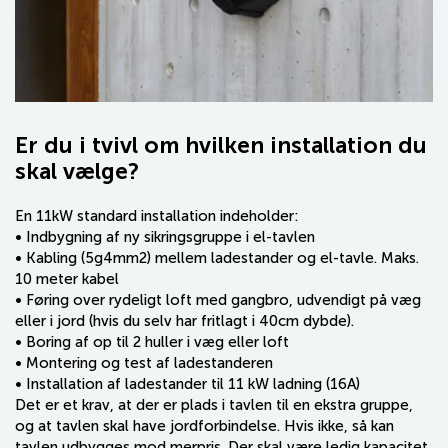
Er du i tvivl om hvilken installation du
skal vælge?
En 11kW standard installation indeholder:
• Indbygning af ny sikringsgruppe i el-tavlen
• Kabling (5g4mm2) mellem ladestander og el-tavle. Maks.
10 meter kabel
• Føring over rydeligt loft med gangbro, udvendigt på væg
eller i jord (hvis du selv har fritlagt i 40cm dybde).
• Boring af op til 2 huller i væg eller loft
• Montering og test af ladestanderen
• Installation af ladestander til 11 kW ladning (16A)
Det er et krav, at der er plads i tavlen til en ekstra gruppe,
og at tavlen skal have jordforbindelse. Hvis ikke, så kan
tavlen udbygges mod merpris. Der skal være ledig kapacitet