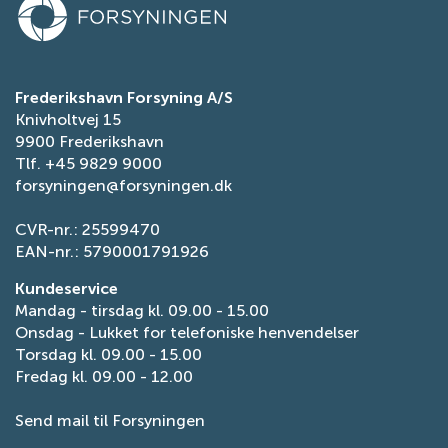
Tilgængelighedserklæring
Få fjernvarme
Tilmeld dig fjernvarmens serviceordning
Ansøg om reduceret elafgift
Frederikshavn Forsyning A/S
Knivholtvej 15
Indberet fejl på gade- og stibelysning
9900 Frederikshavn
Tlf.
+45 9829 9000
forsyningen@forsyningen.dk
CVR-nr.: 25599470
EAN-nr.: 5790001791926
Kundeservice
Mandag - tirsdag kl. 09.00 - 15.00
Onsdag - Lukket for telefoniske henvendelser
Torsdag kl. 09.00 - 15.00
Fredag kl. 09.00 - 12.00
Send mail til Forsyningen