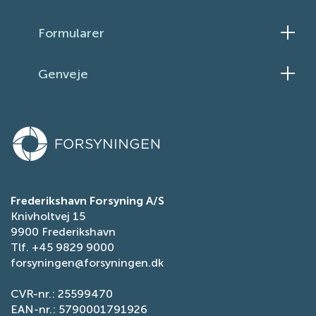
Formularer
Skift el-aftale
Genveje
Skift elleverandør
Ledningsinformation
Meld flytning
Persondatapolitik
Ansøg om vandrefusion
Tilgængelighedserklæring
Få fjernvarme
Tilmeld dig fjernvarmens serviceordning
Ansøg om reduceret elafgift
Frederikshavn Forsyning A/S
Knivholtvej 15
Indberet fejl på gade- og stibelysning
9900 Frederikshavn
Tlf.
+45 9829 9000
forsyningen@forsyningen.dk
CVR-nr.: 25599470
EAN-nr.: 5790001791926