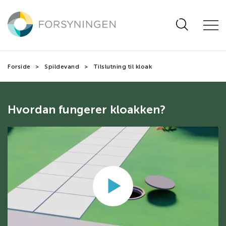
Hop
til
hovedindhold
Forside
Spildevand
Tilslutning til kloak
Hvordan fungerer kloakken?