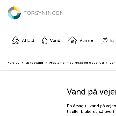
Hop
til
hovedindhold
Affald
Vand
Varme
El
Forside
Spildevand
Problemer med kloak og gode råd
Van
Vand på veje
En årsag til vand på veje
til eller blokeret, så ove