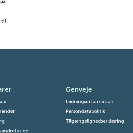
 på
tlf.
arer
Genveje
tale
Ledningsinformation
erandør
Persondatapolitik
ing
Tilgængelighedserklæring
vandrefusion