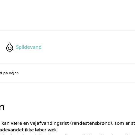
Spildevand
d på vejen
n
n kan være en vejafvandingsrist (rendestensbrønd), som er s
rfladevandet ikke løber væk.