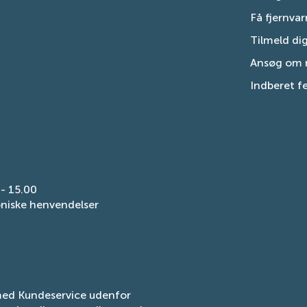
Få fjernva
Tilmeld di
Ansøg om r
Indberet fe
 - 15.00
oniske henvendelser
med Kundeservice udenfor