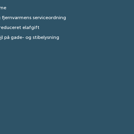
rme
g fjernvarmens serviceordning
educeret elafgift
jl på gade- og stibelysning