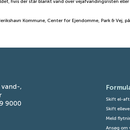
ldet, hvis der står blankt vand over vejafvandingsristen eller
erikshavn Kommune, Center for Ejendomme, Park & Vej, på 
, vand-,
Formul
r
Skift el-af
29 9000
Skift ellev
Meld flytn
Ansøg om 