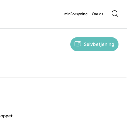
minForsyning
Om os
Selvbetjening
toppet