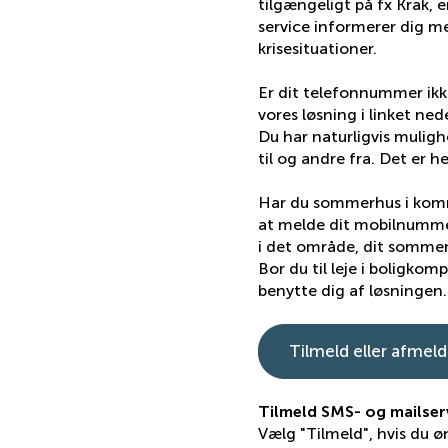
tilgængeligt på fx Krak,
service informerer dig med 
krisesituationer.
Er dit telefonnummer ikk
vores løsning i linket ned
Du har naturligvis mulig
til og andre fra. Det er hel
Har du sommerhus i kom
at melde dit mobilnummer 
i det område, dit sommerhu
Bor du til leje i boligkom
benytte dig af løsningen.
Tilmeld eller afmel
Tilmeld SMS- og mailser
Vælg "Tilmeld", hvis du ø