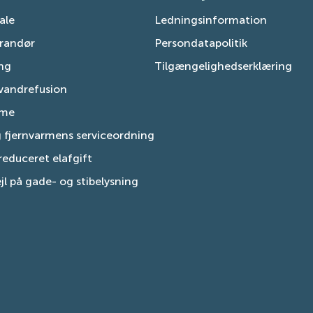
tale
Ledningsinformation
erandør
Persondatapolitik
ing
Tilgængelighedserklæring
vandrefusion
rme
g fjernvarmens serviceordning
educeret elafgift
jl på gade- og stibelysning