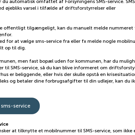
 er du automatisk omfattet af Forsyningens SMS-service. SMS
øjebliks varsel i tilfælde af driftsforstyrrelser eller
e offentligt tilgængeligt, kan du manuelt melde nummeret t
enfor.
hed for at vælge sms-service fra eller fx melde nogle mobil
t op til dig.
munen, men fast bopæl uden for kommunen, har du muligh
til SMS-service, så du kan blive informeret om driftsforsty
s er beliggende, eller hvis der skulle opstå en krisesituatio
pleks og betaler dine forbrugsafgifter til din udlejer, kan du i
d sms-service
vice
nsker at tilknytte et mobilnummer til SMS-service, som ikke 