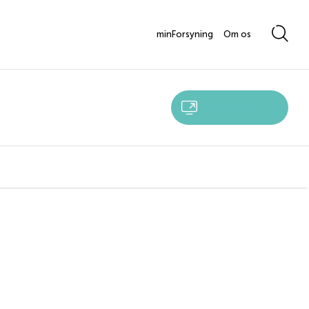
minForsyning
Om os
Selvbetjening