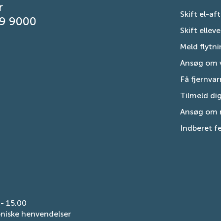
r
Skift el-af
29 9000
Skift ellev
Meld flytn
Ansøg om 
Få fjernva
Tilmeld di
Ansøg om r
Indberet fe
 - 15.00
oniske henvendelser