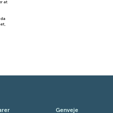
er at
 da
et,
arer
Genveje