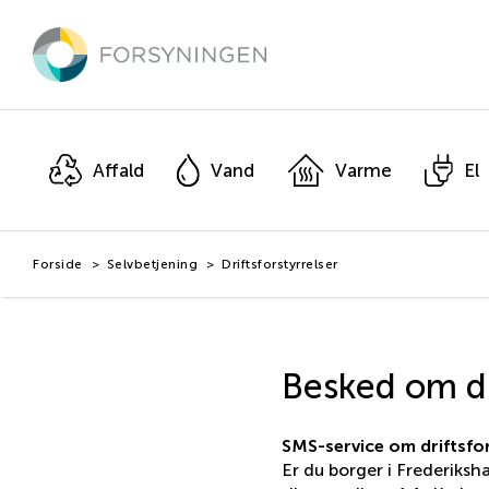
Hop
til
hovedindhold
Affald
Vand
Varme
El
Forside
Selvbetjening
Driftsforstyrrelser
Besked om dri
SMS-service om driftsfor
Er du borger i Frederiks