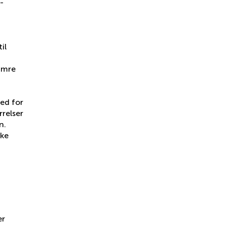
-
il
numre
ed for
rrelser
n.
kke
er