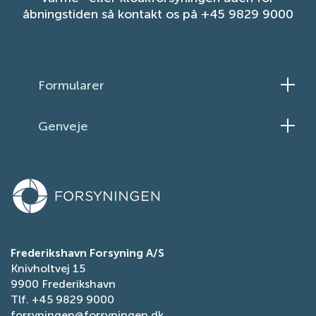
åbningstiden så kontakt os på +45 9829 9000
Formularer
Skift el-aftale
Genveje
Skift elleverandør
Ledningsinformation
Meld flytning
Persondatapolitik
Ansøg om vandrefusion
Tilgængelighedserklæring
Få fjernvarme
Tilmeld dig fjernvarmens serviceordning
Ansøg om reduceret elafgift
Frederikshavn Forsyning A/S
Knivholtvej 15
Indberet fejl på gade- og stibelysning
9900 Frederikshavn
Tlf.
+45 9829 9000
forsyningen@forsyningen.dk