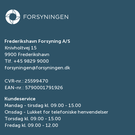
Meld flytning
Persondatapolitik
Ansøg om vandrefusion
Tilgængelighedserklæring
Få fjernvarme
Tilmeld dig fjernvarmens serviceordning
Ansøg om reduceret elafgift
Frederikshavn Forsyning A/S
Knivholtvej 15
Indberet fejl på gade- og stibelysning
9900 Frederikshavn
Tlf.
+45 9829 9000
forsyningen@forsyningen.dk
CVR-nr.: 25599470
EAN-nr.: 5790001791926
Kundeservice
Mandag - tirsdag kl. 09.00 - 15.00
Onsdag - Lukket for telefoniske henvendelser
Torsdag kl. 09.00 - 15.00
Fredag kl. 09.00 - 12.00