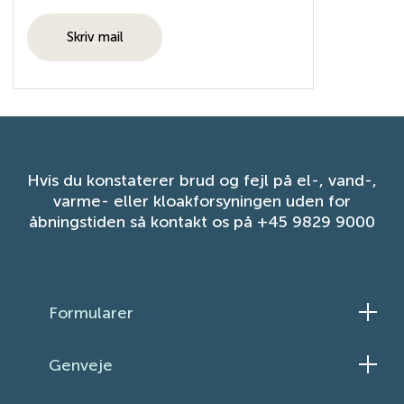
Skriv mail
Hvis du konstaterer brud og fejl på el-, vand-,
varme- eller kloakforsyningen uden for
åbningstiden så kontakt os på +45 9829 9000
Formularer
Skift el-aftale
Genveje
Skift elleverandør
Ledningsinformation