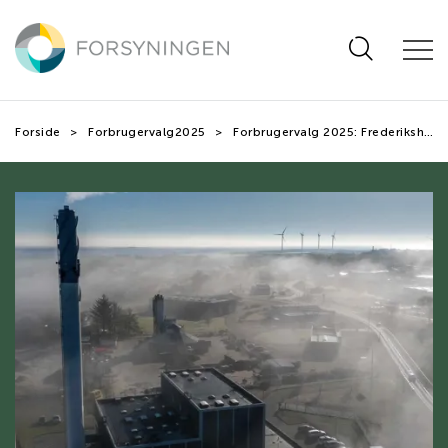
Hop
til
hovedindhold
Forside
Forbrugervalg2025
Forbrugervalg 2025: Frederikshavn Varme A/S